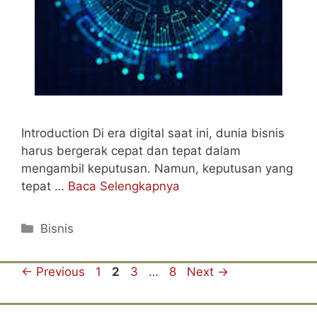
Introduction Di era digital saat ini, dunia bisnis
harus bergerak cepat dan tepat dalam
mengambil keputusan. Namun, keputusan yang
tepat …
Baca Selengkapnya
Categories
Bisnis
Page
Page
Page
Page
←
Previous
1
2
3
…
8
Next
→