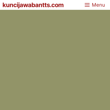
Skip
kuncijawabantts.com
Menu
to
content